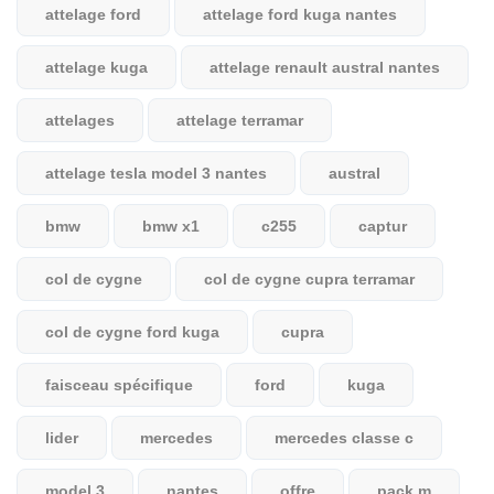
attelage ford
attelage ford kuga nantes
attelage kuga
attelage renault austral nantes
attelages
attelage terramar
attelage tesla model 3 nantes
austral
bmw
bmw x1
c255
captur
col de cygne
col de cygne cupra terramar
col de cygne ford kuga
cupra
faisceau spécifique
ford
kuga
lider
mercedes
mercedes classe c
model 3
nantes
offre
pack m