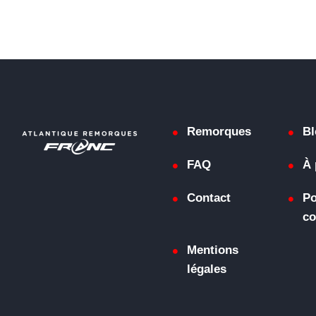
Remorques
Bl
FAQ
À 
Contact
Po
co
Mentions
légales