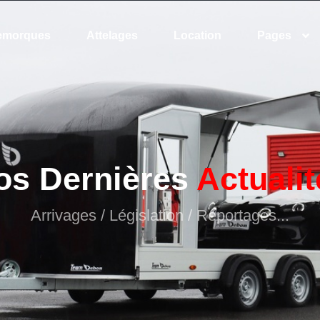
emorques
Attelages
Location
Pages
os Dernières
Actualit
Arrivages / Législation / Reportages...