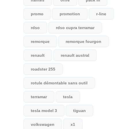
nantes
offre
pack m
promo
promotion
r-line
rdso
rdso cupra terramar
remorque
remorque fourgon
renault
renault austral
roadster 255
rotule démontable sans outil
terramar
tesla
tesla model 3
tiguan
volkswagen
x1