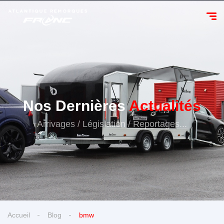
Nos Dernières
Actualités
Arrivages / Législation / Reportages...
Accueil
Blog
bmw