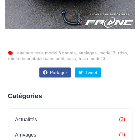
attelage tesla model 3 nantes
attelages
model 3
rdso
rotule démontable sans outil
tesla
tesla model 3
Partager
Tweet
Catégories
(2)
Actualités
(1)
Arrivages