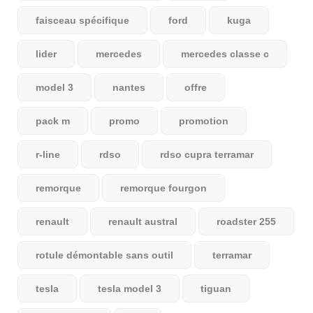
faisceau spécifique
ford
kuga
lider
mercedes
mercedes classe c
model 3
nantes
offre
pack m
promo
promotion
r-line
rdso
rdso cupra terramar
remorque
remorque fourgon
renault
renault austral
roadster 255
rotule démontable sans outil
terramar
tesla
tesla model 3
tiguan