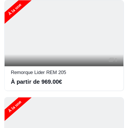
À la une
5
Remorque Lider REM 205
À partir de 969.00€
À la une