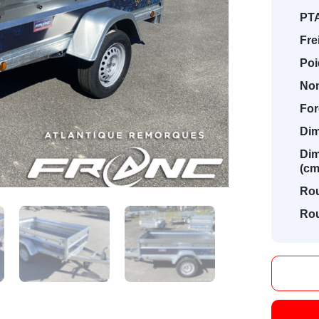
PTA
Fre
Poi
Nom
For
Dim
Dim
(cm
Ro
Rou