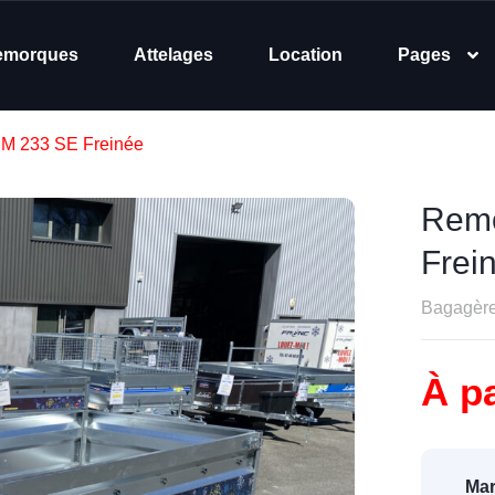
emorques
Attelages
Location
Pages
M 233 SE Freinée
Remo
Frei
Bagagères
À pa
Mar