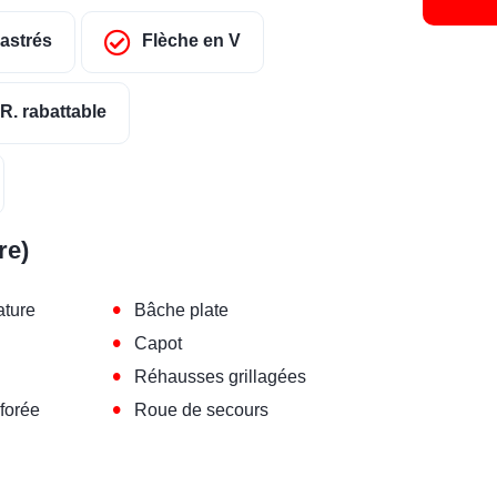
castrés
Flèche en V
R. rabattable
re)
•
ature
Bâche plate
•
Capot
•
Réhausses grillagées
•
forée
Roue de secours