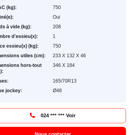
C (kg):
750
iné(e):
Oui
ds à vide (kg):
208
bre d'essieu(x):
1
ce essieu(x) (kg):
750
ensions utiles (cm):
233 X 132 X 46
ensions hors-tout
346 X 184
):
ues:
165/70R13
e jockey:
Ø48
024 *** *** Voir
Nous contacter