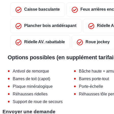
Caisse basculante
Feux arrières en
Plancher bois antidérapant
Ridelle A
Ridelle AV. rabattable
Roue jockey
Options possibles (en supplément tarifai
•
•
Antivol de remorque
Bâche haute + arm
•
•
Barres de toit (capot)
Barres porte-tout
•
•
Plaque minéralogique
Porte-échelle
•
•
Réhausses ridelles
Réhausses tôle per
•
Support de roue de secours
Envoyer une demande