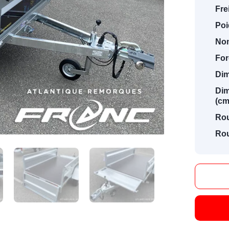
Fre
Poi
Nom
For
Dim
Dim
(cm
Ro
Rou