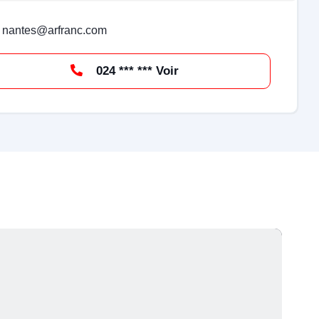
nantes@arfranc.com
024 *** *** Voir
À l