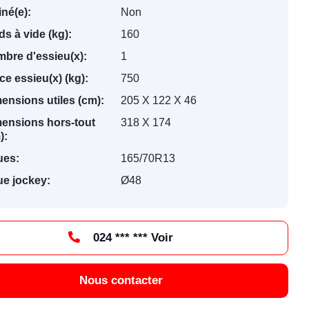
iné(e):
Non
ds à vide (kg):
160
bre d'essieu(x):
1
ce essieu(x) (kg):
750
ensions utiles (cm):
205 X 122 X 46
ensions hors-tout
318 X 174
):
ues:
165/70R13
e jockey:
Ø48
024 *** *** Voir
Nous contacter