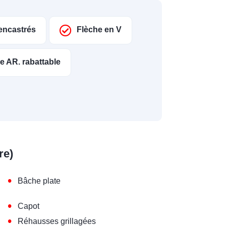
 encastrés
Flèche en V
le AR. rabattable
re)
•
Bâche plate
•
Capot
•
Réhausses grillagées