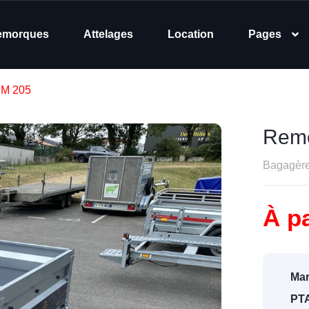
emorques
Attelages
Location
Pages
EM 205
Remo
Bagagères
À pa
Mar
PTA