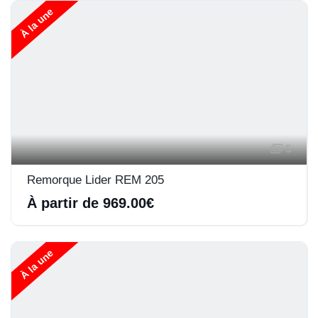
À la une
5
Remorque Lider REM 205
À partir de 969.00€
À la une