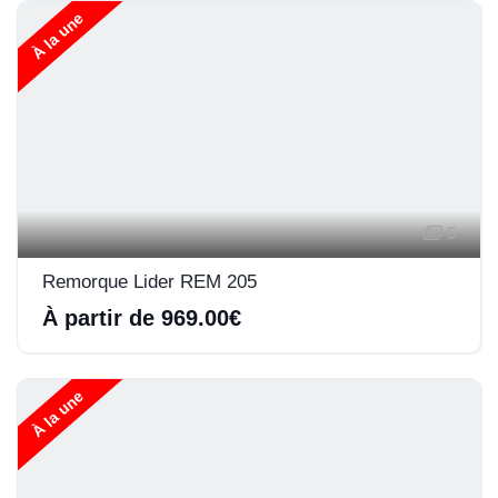
À la une
5
Remorque Lider REM 205
À partir de 969.00€
À la une