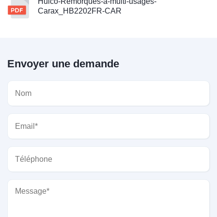
Hulco-Remorques-a-multi-usages-
Carax_HB2202FR-CAR
Envoyer une demande