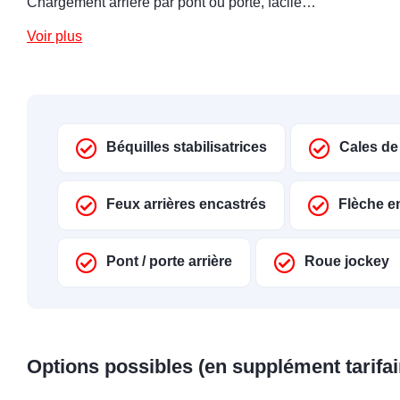
Chargement arrière par pont ou porte, facile…
Voir plus
Béquilles stabilisatrices
Cales de
Feux arrières encastrés
Flèche e
Pont / porte arrière
Roue jockey
Options possibles (en supplément tarifai