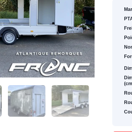
Mar
PTA
Fre
Poi
Nom
For
Dim
Dim
(cm
Ro
Rou
Cou