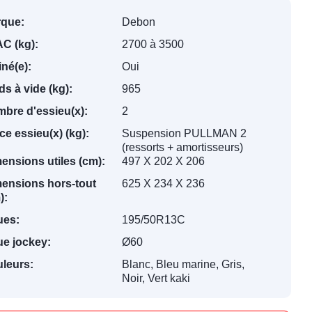
que:
Debon
C (kg):
2700 à 3500
iné(e):
Oui
ds à vide (kg):
965
bre d'essieu(x):
2
ce essieu(x) (kg):
Suspension PULLMAN 2
(ressorts + amortisseurs)
ensions utiles (cm):
497 X 202 X 206
ensions hors-tout
625 X 234 X 236
):
ues:
195/50R13C
e jockey:
Ø60
leurs:
Blanc, Bleu marine, Gris,
Noir, Vert kaki