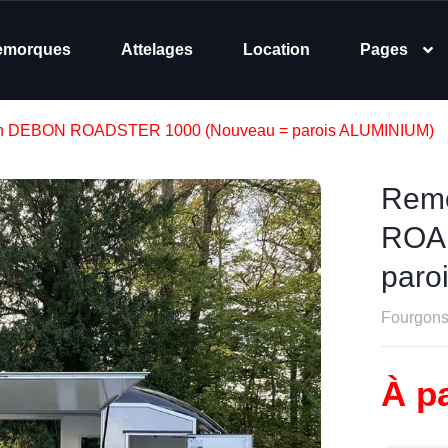
emorques
Attelages
Location
Pages
on DEBON ROADSTER 1000 (Nouveau = parois ALUMINIUM)
Remo
ROA
paro
Fourgon
À pa