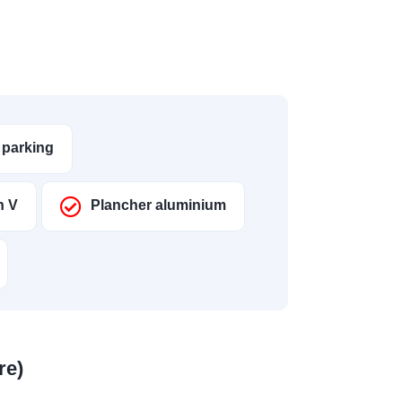
 parking
n V
Plancher aluminium
re)