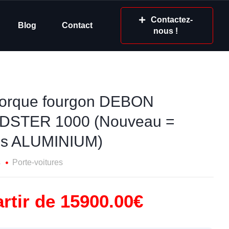
Contactez-
Blog
Contact
nous !
rque fourgon DEBON
DSTER 1000 (Nouveau =
is ALUMINIUM)
s
Porte-voitures
rtir de 15900.00€