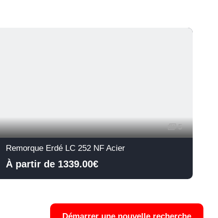
À l
5
Remorque Erdé LC 252 NF Acier
À partir de 1339.00€
Démarrer une nouvelle recherche