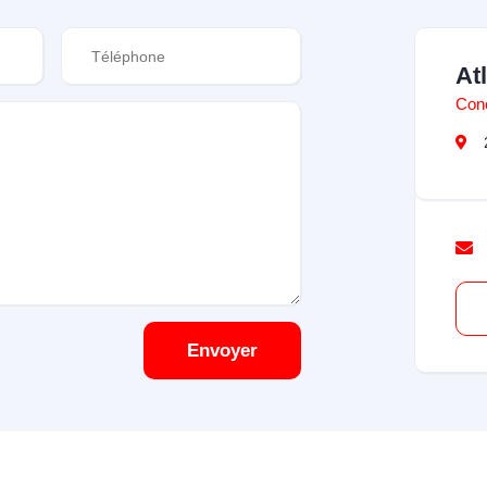
At
Con
Envoyer