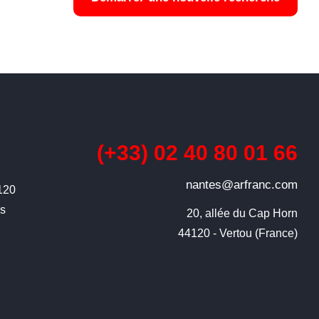
(+33) 02 40 80 01 66
nantes@arfranc.com
4120
ns
20, allée du Cap Horn

44120 - Vertou (France)