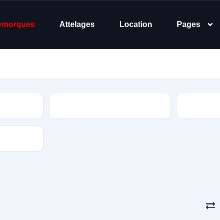
emorques
Attelages
Location
Pages
Dimensions
Nombre d