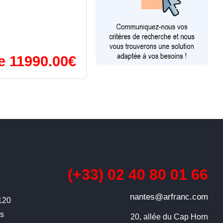
de 11990.00€
(+33) 02 40 80 01 66
nantes@arfranc.com
4120
ns
20, allée du Cap Horn
