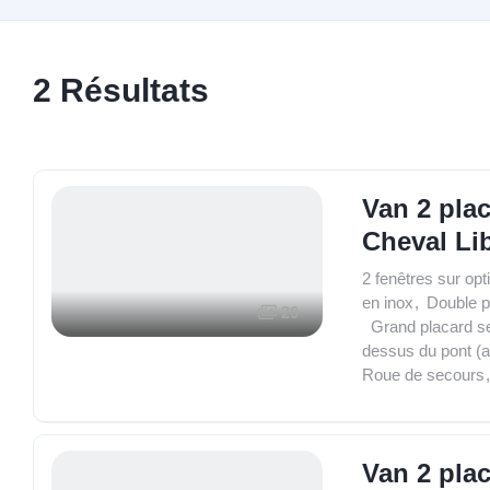
2
Résultats
Van 2 pl
Cheval Li
2 fenêtres sur opt
en inox
,
Double po
20
,
Grand placard se
dessus du pont (a
Roue de secours
,
Van 2 pl