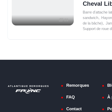
Cheval Li
Barre d'attache la
sandwich
,
Hayon 
21
de la bâche)
,
Jan
Support de roue 
Remorques
Bl
FAQ
À 
Contact
Po