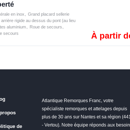
berté
térale en inox
,
Grand placard sellerie
arrière rigide au dessus du pont (au lieu
tes aluminium
,
Roue de secours
,
de secours
À partir 
og
Atlantique Remorques Franc, votre
spécialiste remorques et attelages depuis
propos
plus de 30 ans sur Nantes et sa région (4
- Vertou). Notre équipe réponds aux besoi
litique de