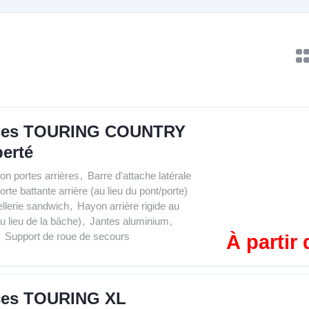
aces TOURING COUNTRY
berté
ion portes arrières
,
Barre d'attache latérale
rte battante arrière (au lieu du pont/porte)
llerie sandwich
,
Hayon arrière rigide au
u lieu de la bâche)
,
Jantes aluminium
,
Support de roue de secours
À partir
aces TOURING XL