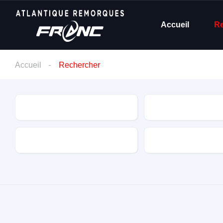
Accueil
R
Accueil
Rechercher
Type
Freiné(e)
Type de pompe
Nombre de place(s)